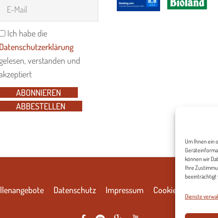
Ich habe die
Datenschutzerklärung
gelesen, verstanden und
akzeptiert
ABONNIEREN
ABBESTELLEN
Um Ihnen ein o
Geräteinformat
können wir Dat
Ihre Zustimmu
beeinträchtigt
llenangebote
Datenschutz
Impressum
Cookie-Richtlinie 
Dienste verwa