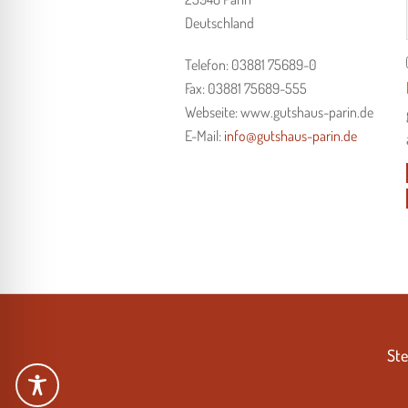
Deutschland
Telefon: 03881 75689-0
Fax: 03881 75689-555
Webseite: www.gutshaus-parin.de
E-Mail:
info@gutshaus-parin.de
Ste