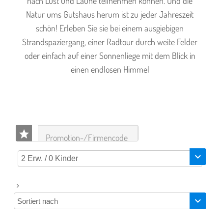
nach Lust und Laune teilnehmen können. Und die
Natur ums Gutshaus herum ist zu jeder Jahreszeit
schön! Erleben Sie sie bei einem ausgiebigen
Strandspaziergang, einer Radtour durch weite Felder
oder einfach auf einer Sonnenliege mit dem Blick in
einen endlosen Himmel
star
expand_more
2 Erw. / 0 Kinder
expand_more
Sortiert nach