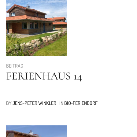
eit
odus
BEITRAG
FERIENHAUS 14
dus
BY
JENS-PETER WINKLER
IN
BIO-FERIENDORF