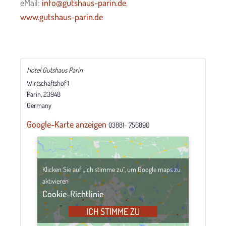
eMail:
info@gutshaus-parin.de
,
www.gutshaus-parin.de
Hotel Gutshaus Parin
Wirtschaftshof 1
Parin
,
23948
Germany
Google-Karte anzeigen
03881- 756890
Klicken Sie auf „Ich stimme zu“, um Google maps zu
aktivieren
Cookie-Richtlinie
ICH STIMME ZU