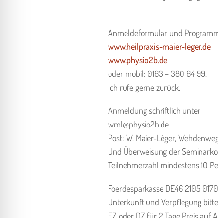
Anmeldeformular und Programm
www.heilpraxis-maier-leger.de
www.physio2b.de
oder mobil: 0163 – 380 64 99.
Ich rufe gerne zurück.
Anmeldung schriftlich unter
wml@physio2b.de
Post: W. Maier-Léger, Wehdenweg 
Und Überweisung der Seminarkos
Teilnehmerzahl mindestens 10 Pe
Foerdesparkasse DE46 2105 017
Unterkunft und Verpflegung bitt
EZ oder DZ für 2 Tage Preis auf 