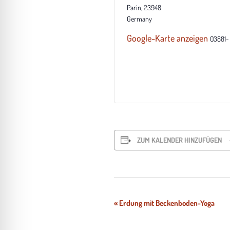
Parin
,
23948
Germany
Google-Karte anzeigen
03881-
ZUM KALENDER HINZUFÜGEN
Veranstaltung-
«
Erdung mit Beckenboden-Yoga
Navigation