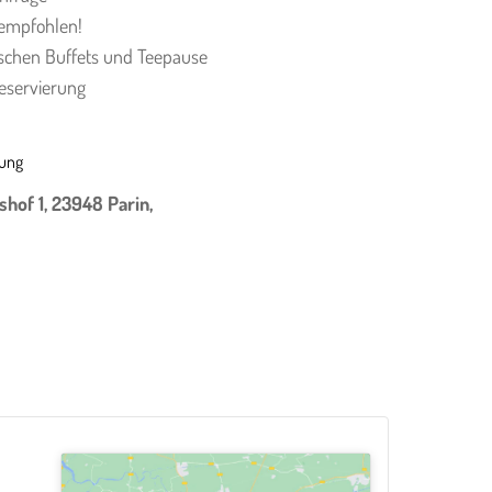
 empfohlen!
ischen Buffets und Teepause
Reservierung
gung
shof 1, 23948 Parin,