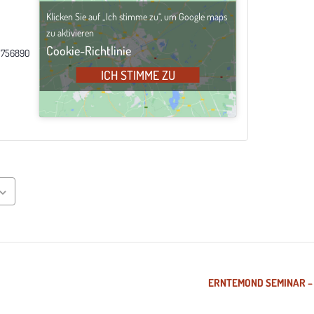
Klicken Sie auf „Ich stimme zu“, um Google maps
zu aktivieren
Cookie-Richtlinie
 756890
ICH STIMME ZU
ERNTEMOND SEMINAR – d