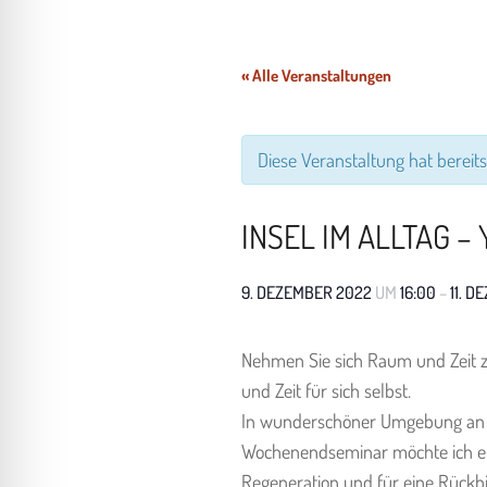
l für Anfallsicherheit
« Alle Veranstaltungen
-freundlicher Modus
Diese Veranstaltung hat bereits
dheitsmodus
INSEL IM ALLTAG 
psie-sicherer Modus
9. DEZEMBER 2022
UM
16:00
–
11. 
Nehmen Sie sich Raum und Zeit 
und Zeit für sich selbst.
In wunderschöner Umgebung an de
Wochenendseminar möchte ich eine
Regeneration und für eine Rück