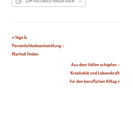
ZUM KALENDER HINZUFÜGEN
Veranstaltung-
«
Yoga &
Persönlichkeitsentwicklung –
Navigation
Klarheit finden
Aus dem Vollen schöpfen –
Kreativität und Lebenskraft
für den beruflichen Alltag
»