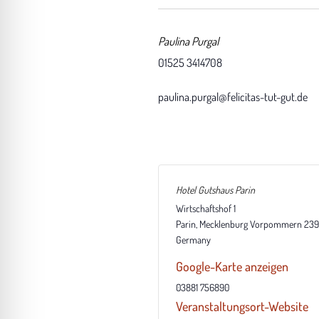
Paulina Purgal
01525 3414708
paulina.purgal@felicitas-tut-gut.de
Hotel Gutshaus Parin
Wirtschaftshof 1
Parin
,
Mecklenburg Vorpommern
239
Germany
Google-Karte anzeigen
03881 756890
Veranstaltungsort-Website