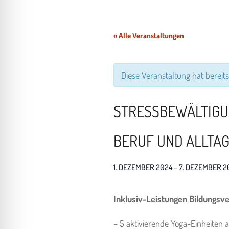
 für Anfallsicherheit
« Alle Veranstaltungen
freundlicher Modus
Diese Veranstaltung hat bereits
heitsmodus
STRESSBEWÄLTIGU
psie-sicherer Modus
BERUF UND ALLTA
1. DEZEMBER 2024
–
7. DEZEMBER 2
I
nklusiv-Leistungen Bildungsve
– 5 aktivierende Yoga-Einheiten