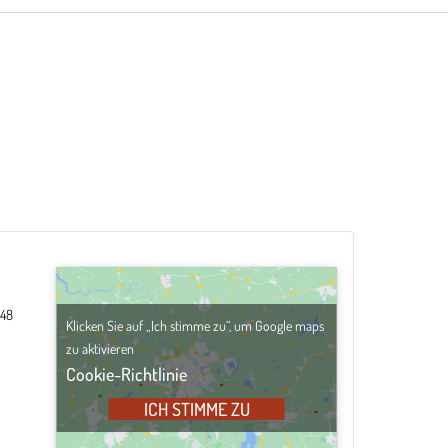
48
Klicken Sie auf „Ich stimme zu“, um Google maps
zu aktivieren
Cookie-Richtlinie
ICH STIMME ZU