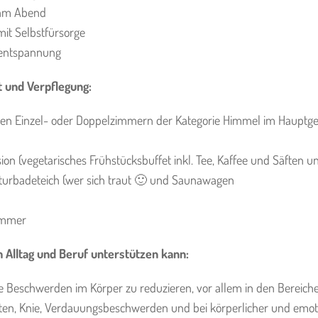
 am Abend
mit Selbstfürsorge
elentspannung
t und Verpflegung:
gen Einzel- oder Doppelzimmern der Kategorie Himmel im Hauptg
sion (vegetarisches Frühstücksbuffet inkl. Tee, Kaffee und Säften
turbadeteich (wer sich traut 🙂 und Saunawagen
immer
 Alltag und Beruf unterstützen kann:
e Beschwerden im Körper zu reduzieren, vor allem in den Bereich
ften, Knie, Verdauungsbeschwerden und bei körperlicher und emot