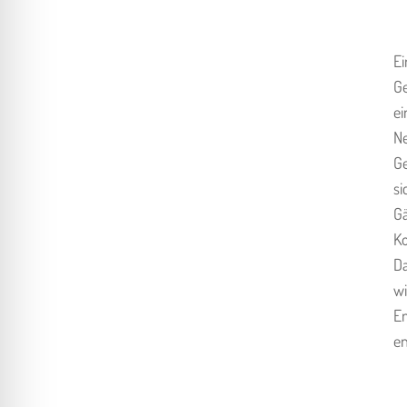
Ei
Ge
e
Ne
G
si
Gä
K
Da
wi
En
en