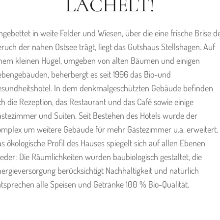
LÄCHELT!
ngebettet in weite Felder und Wiesen, über die eine frische Brise d
ruch der nahen Ostsee trägt, liegt das Gutshaus Stellshagen. Auf
inem kleinen Hügel, umgeben von alten Bäumen und einigen
bengebäuden, beherbergt es seit 1996 das Bio-und
esundheitshotel. In dem denkmalgeschützten Gebäude befinden
ch die Rezeption, das Restaurant und das Café sowie einige
stezimmer und Suiten. Seit Bestehen des Hotels wurde der
omplex um weitere Gebäude für mehr Gästezimmer u.a. erweitert.
s ökologische Profil des Hauses spiegelt sich auf allen Ebenen
eder: Die Räumlichkeiten wurden baubiologisch gestaltet, die
ergieversorgung berücksichtigt Nachhaltigkeit und natürlich
tsprechen alle Speisen und Getränke 100 % Bio-Qualität.