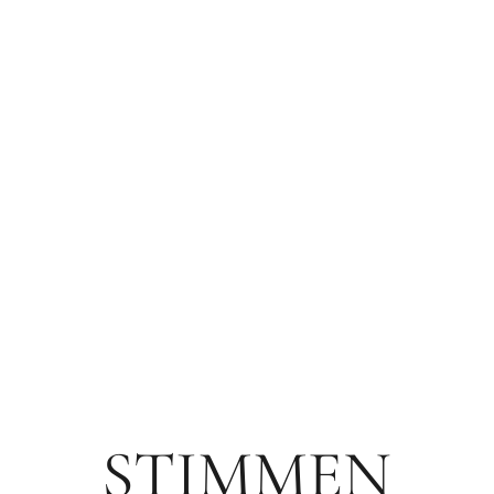
Auch Außer-Haus-Gäste sind herzlich willkommen. Bitte 
zwischen 08:00 Uhr und 10:30 Uhr, 18 € pro Person Mit
14:30 Uhr, 20 € pro Person Abendessen zwischen 18:00 
Kinder zahlen pro Lebensjahr 1,00 € Einzelpreise: Großer 
4,90 €, Dessert 3,90 €
STIMMEN