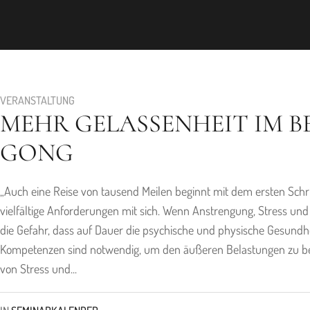
VERANSTALTUNG
MEHR GELASSENHEIT IM BE
GONG
„Auch eine Reise von tausend Meilen beginnt mit dem ersten Schritt
vielfältige Anforderungen mit sich. Wenn Anstrengung, Stress u
die Gefahr, dass auf Dauer die psychische und physische Gesundhe
Kompetenzen sind notwendig, um den äußeren Belastungen zu be
von Stress und...