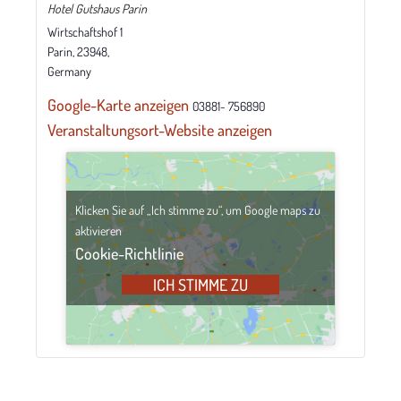
Hotel Gutshaus Parin
Wirtschaftshof 1
Parin, 23948
,
Germany
Google-Karte anzeigen
03881- 756890
Veranstaltungsort-Website anzeigen
Klicken Sie auf „Ich stimme zu“, um Google maps zu
aktivieren
Cookie-Richtlinie
ICH STIMME ZU