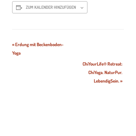
ZUM KALENDER HINZUFÜGEN
Veranstaltung-
«
Erdung mit Beckenboden-
Yoga
Navigation
ChiYourLife® Retreat:
ChiYoga. NaturPur.
LebendigSein.
»